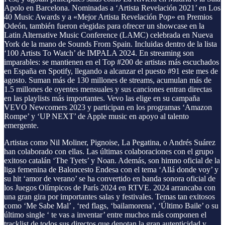
Apolo en Barcelona. Nominadas a ‘Artista Revelación 2021’ en Los
40 Music Awards y a «Mejor Artista Revelación Pop» en Premios
Odeón, también fueron elegidas para ofrecer un showcase en la
Latin Alternative Music Conference (LAMC) celebrada en Nueva
York de la mano de Sounds From Spain. Incluidas dentro de la lista
‘100 Artists To Watch’ de IMPALA 2024. En streaming son
imparables: se mantienen en el Top #200 de artistas más escuchados
en España en Spotify, llegando a alcanzar el puesto #91 este mes de
agosto. Suman más de 130 millones de streams, acumulan más de
1.5 millones de oyentes mensuales y sus canciones entran directas
en las playlists más importantes. Vevo las elige en su campaña
VEVO Newcomers 2023 y participan en los programas ‘Amazon
Rompe’ y ‘UP NEXT’ de Apple music en apoyo al talento
emergente.
Artistas como Nil Moliner, Pignoise, La Pegatina, o Andrés Suárez
han colaborado con ellas. Las últimas colaboraciones con el grupo
exitoso catalán ‘The Tyets’ y Noan. Además, son himno oficial de la
liga femenina de Baloncesto Endesa con el tema ‘Allá donde voy’ y
su hit ‘amor de verano’ se ha convertido en banda sonora oficial de
los Juegos Olímpicos de París 2024 en RTVE. 2024 arrancaba con
una gran gira por importantes salas y festivales. Temas tan exitosos
como ‘Me Sabe Mal’ , ‘red flags, ‘bailamorena’, ‘Último Baile’ o su
último single ‘ te vas a inventar’ entre muchos más componen el
tracklist de todos sus directos que denotan la gran autenticidad y