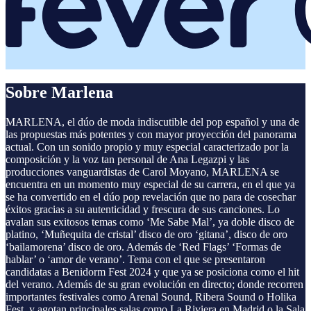
Sobre Marlena
MARLENA, el dúo de moda indiscutible del pop español y una de
las propuestas más potentes y con mayor proyección del panorama
actual. Con un sonido propio y muy especial caracterizado por la
composición y la voz tan personal de Ana Legazpi y las
producciones vanguardistas de Carol Moyano, MARLENA se
encuentra en un momento muy especial de su carrera, en el que ya
se ha convertido en el dúo pop revelación que no para de cosechar
éxitos gracias a su autenticidad y frescura de sus canciones. Lo
avalan sus exitosos temas como ‘Me Sabe Mal’, ya doble disco de
platino, ‘Muñequita de cristal’ disco de oro ‘gitana’, disco de oro
‘bailamorena’ disco de oro. Además de ‘Red Flags’ ‘Formas de
hablar’ o ‘amor de verano’. Tema con el que se presentaron
candidatas a Benidorm Fest 2024 y que ya se posiciona como el hit
del verano. Además de su gran evolución en directo; donde recorren
importantes festivales como Arenal Sound, Ribera Sound o Holika
Fest, y agotan principales salas como La Riviera en Madrid o la Sala